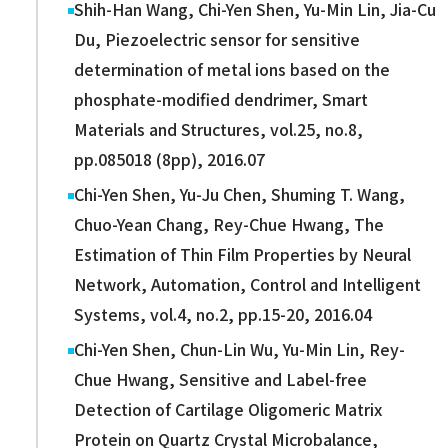
Shih-Han Wang, Chi-Yen Shen, Yu-Min Lin, Jia-Cu
Du, Piezoelectric sensor for sensitive
determination of metal ions based on the
phosphate-modified dendrimer, Smart
Materials and Structures, vol.25, no.8,
pp.085018 (8pp), 2016.07
Chi-Yen Shen, Yu-Ju Chen, Shuming T. Wang,
Chuo-Yean Chang, Rey-Chue Hwang, The
Estimation of Thin Film Properties by Neural
Network, Automation, Control and Intelligent
Systems, vol.4, no.2, pp.15-20, 2016.04
Chi-Yen Shen, Chun-Lin Wu, Yu-Min Lin, Rey-
Chue Hwang, Sensitive and Label-free
Detection of Cartilage Oligomeric Matrix
Protein on Quartz Crystal Microbalance,