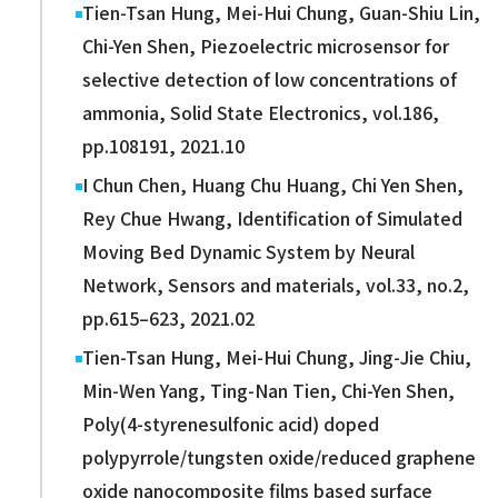
Tien-Tsan Hung, Mei-Hui Chung, Guan-Shiu Lin,
Chi-Yen Shen, Piezoelectric microsensor for
selective detection of low concentrations of
ammonia, Solid State Electronics, vol.186,
pp.108191, 2021.10
I Chun Chen, Huang Chu Huang, Chi Yen Shen,
Rey Chue Hwang, Identification of Simulated
Moving Bed Dynamic System by Neural
Network, Sensors and materials, vol.33, no.2,
pp.615–623, 2021.02
Tien-Tsan Hung, Mei-Hui Chung, Jing-Jie Chiu,
Min-Wen Yang, Ting-Nan Tien, Chi-Yen Shen,
Poly(4-styrenesulfonic acid) doped
polypyrrole/tungsten oxide/reduced graphene
oxide nanocomposite films based surface