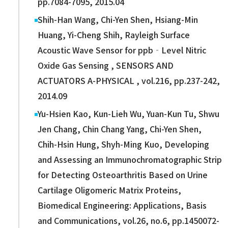
pp.7084-7095, 2015.04
Shih-Han Wang, Chi-Yen Shen, Hsiang-Min
Huang, Yi-Cheng Shih, Rayleigh Surface
Acoustic Wave Sensor for ppb‐Level Nitric
Oxide Gas Sensing , SENSORS AND
ACTUATORS A-PHYSICAL , vol.216, pp.237-242,
2014.09
Yu-Hsien Kao, Kun-Lieh Wu, Yuan-Kun Tu, Shwu
Jen Chang, Chin Chang Yang, Chi-Yen Shen,
Chih-Hsin Hung, Shyh-Ming Kuo, Developing
and Assessing an Immunochromatographic Strip
for Detecting Osteoarthritis Based on Urine
Cartilage Oligomeric Matrix Proteins,
Biomedical Engineering: Applications, Basis
and Communications, vol.26, no.6, pp.1450072-