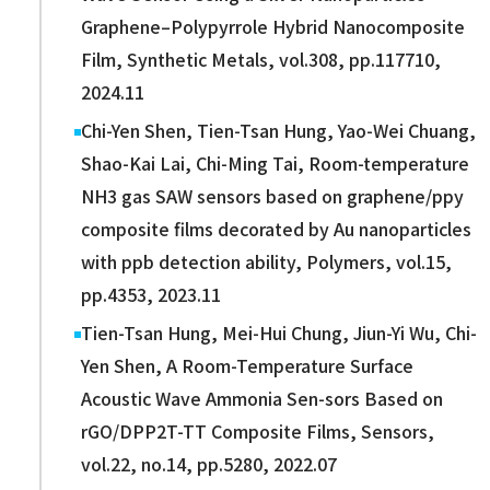
Graphene–Polypyrrole Hybrid Nanocomposite
Film, Synthetic Metals, vol.308, pp.117710,
2024.11
Chi-Yen Shen, Tien-Tsan Hung, Yao-Wei Chuang,
Shao-Kai Lai, Chi-Ming Tai, Room-temperature
NH3 gas SAW sensors based on graphene/ppy
composite films decorated by Au nanoparticles
with ppb detection ability, Polymers, vol.15,
pp.4353, 2023.11
Tien-Tsan Hung, Mei-Hui Chung, Jiun-Yi Wu, Chi-
Yen Shen, A Room-Temperature Surface
Acoustic Wave Ammonia Sen-sors Based on
rGO/DPP2T-TT Composite Films, Sensors,
vol.22, no.14, pp.5280, 2022.07