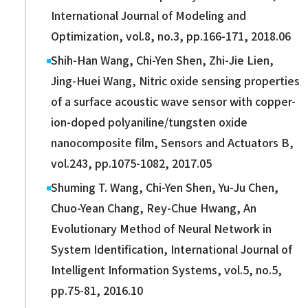
International Journal of Modeling and
Optimization, vol.8, no.3, pp.166-171, 2018.06
Shih-Han Wang, Chi-Yen Shen, Zhi-Jie Lien,
Jing-Huei Wang, Nitric oxide sensing properties
of a surface acoustic wave sensor with copper-
ion-doped polyaniline/tungsten oxide
nanocomposite film, Sensors and Actuators B,
vol.243, pp.1075-1082, 2017.05
Shuming T. Wang, Chi-Yen Shen, Yu-Ju Chen,
Chuo-Yean Chang, Rey-Chue Hwang, An
Evolutionary Method of Neural Network in
System Identification, International Journal of
Intelligent Information Systems, vol.5, no.5,
pp.75-81, 2016.10