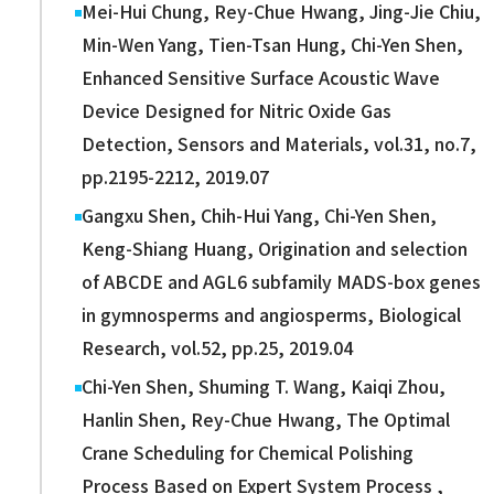
Mei-Hui Chung, Rey-Chue Hwang, Jing-Jie Chiu,
Min-Wen Yang, Tien-Tsan Hung, Chi-Yen Shen,
Enhanced Sensitive Surface Acoustic Wave
Device Designed for Nitric Oxide Gas
Detection, Sensors and Materials, vol.31, no.7,
pp.2195-2212, 2019.07
Gangxu Shen, Chih-Hui Yang, Chi-Yen Shen,
Keng-Shiang Huang, Origination and selection
of ABCDE and AGL6 subfamily MADS-box genes
in gymnosperms and angiosperms, Biological
Research, vol.52, pp.25, 2019.04
Chi-Yen Shen, Shuming T. Wang, Kaiqi Zhou,
Hanlin Shen, Rey-Chue Hwang, The Optimal
Crane Scheduling for Chemical Polishing
Process Based on Expert System Process ,