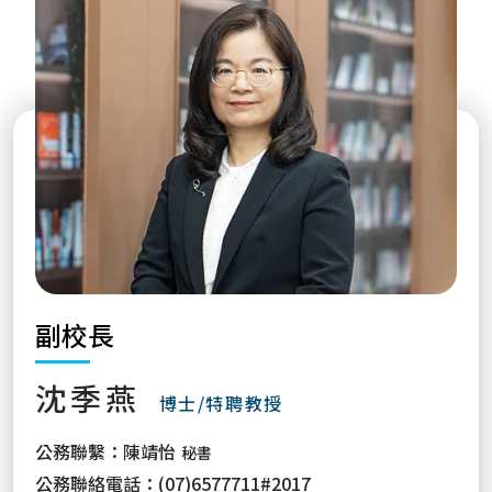
副校長
沈季燕
博士/特聘教授
公務聯繫：
陳靖怡
秘書
公務聯絡電話：
(07)6577711#2017