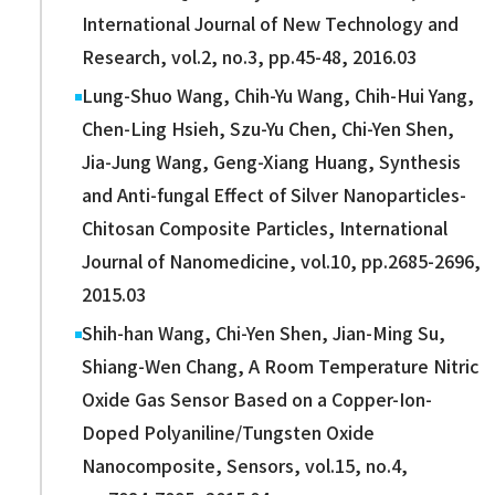
International Journal of New Technology and
Research, vol.2, no.3, pp.45-48, 2016.03
Lung-Shuo Wang, Chih-Yu Wang, Chih-Hui Yang,
Chen-Ling Hsieh, Szu-Yu Chen, Chi-Yen Shen,
Jia-Jung Wang, Geng-Xiang Huang, Synthesis
and Anti-fungal Effect of Silver Nanoparticles-
Chitosan Composite Particles, International
Journal of Nanomedicine, vol.10, pp.2685-2696,
2015.03
Shih-han Wang, Chi-Yen Shen, Jian-Ming Su,
Shiang-Wen Chang, A Room Temperature Nitric
Oxide Gas Sensor Based on a Copper-Ion-
Doped Polyaniline/Tungsten Oxide
Nanocomposite, Sensors, vol.15, no.4,