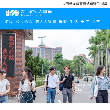
:::
回義守首頁
網站導覽
搜尋
新生專區 Newstudent
流程
校長的話
義大人須知
學習
生活
支持
問答
3
/
5