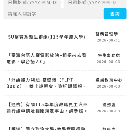
日期格式(YYYY-MM-DD)
日期格式(YYYY-MM-DD)
-
關鍵字
查詢
醫務管理學系
ISU醫管系新生群組(115學年度入學)
(所)
2026-08-31
「臺灣台語人權電影放映–相招來去看
學生事務處
電影．學台語2.0」
2026-08-03
「外語能力測驗-基礎級（FLPT-
通識教育中心
Basic）」線上說明會，歡迎踴躍報名
2026-08-03
參加
【通告】有關115學年度教職員工汽車
總務處
通行證申請及相關規定事由，請參照。
2026-08-03
【轉知】國立政治大學-教學實踐撰稿
教務處