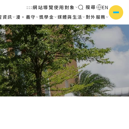
搜尋
網站導覽
使用對象
EN
:::
習資訊
漫。義守
獎學金
媒體與生活
對外服務
側選單