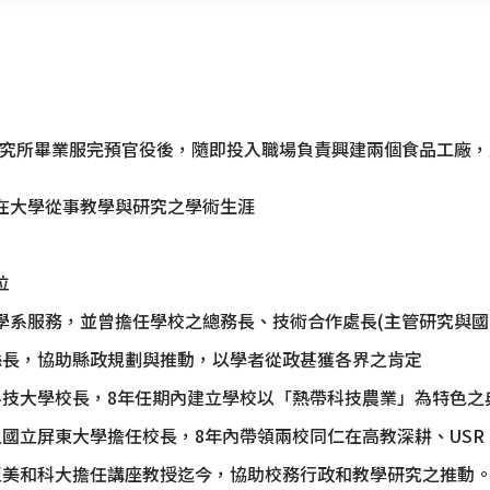
究所畢業服完預官役後，隨即投入職場負責興建兩個食品工廠，
啟在大學從事教學與研究之學術生涯
位
科學系服務，並曾擔任學校之總務長、技術合作處長(主管研究與國
副縣長，協助縣政規劃與推動，以學者從政甚獲各界之肯定
東科技大學校長，8年任期內建立學校以「熱帶科技農業」為特色之
設之國立屏東大學擔任校長，8年內帶領兩校同仁在高教深耕、US
聘至美和科大擔任講座教授迄今，協助校務行政和教學研究之推動