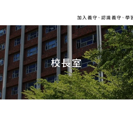
RSITY
加入義守
認識義守
學
校長室