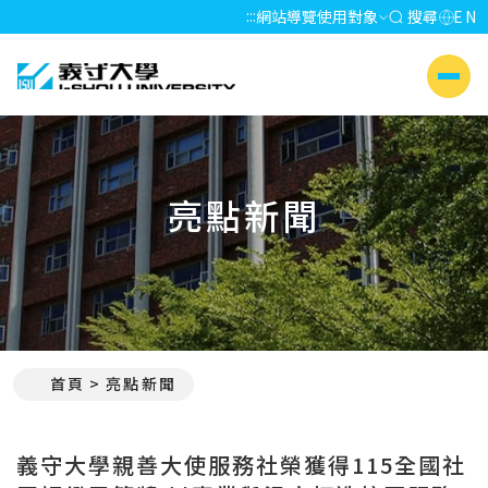
:::
網站導覽
使用對象
搜尋
EN
義守大學 I-SHOU UNIVERSITY
側選單
亮點新聞
首頁
亮點新聞
:::
義守大學親善大使服務社榮獲得115全國社