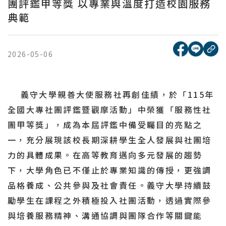
團評鑑甲等獎 以專業與溫度打造校園服務
典範
[另開新視窗
[另開
複
2026-05-06
義守大學親善大使服務社再創佳績，於「115年
全國大專社團評鑑暨觀摩活動」中榮獲「服務性社
團甲等獎」，成為本屆評鑑中備受矚目的亮點之
一，充分展現該校長期深耕學生全人發展與社團培
力的具體成果。在高等教育邁向多元發展的趨勢
下，大學角色已不僅止於專業知識的傳授，更強調
品格養成、公共參與及社會責任。義守大學持續鼓
勵學生在課程之外積極投入社團活動，透過實際參
與培養服務精神、溝通協調與團隊合作等關鍵能