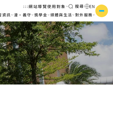
搜尋
網站導覽
使用對象
EN
:::
習資訊
漫。義守
獎學金
媒體與生活
對外服務
側選單