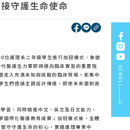
承接守護生命使命
[另開新視窗]分享到face
[另開新視窗]分享到l
複製連結
20位護理系二年級學生進行加冠儀式，象徵
一代醫護生力軍即將邁向臨床實習的重要階
SCROLL
園走入充滿未知與挑戰的臨床現場。影集中
學生們透過主題設計傳達，即使未來面對高
學習，同時精進中文、英文及日文能力，
學國際化醫護教育成果；加冠儀式後，全體
將堅守守護生命的初心，實踐護理專業中