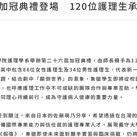
加冠典禮登場 120位護理生
院護理學系舉辦第二十六屆加冠典禮，由師長親手為1
其中包含86位女性護理生及34位男性護理生，代表新
主題，結合劇中「顛倒世界」的意象，象徵學生即將從校
神，也呼應護理工作中不可或缺的團隊合作與專業互助。
與同理心持續前行，成為守護病人健康的重要力量。
到關注。來自日本的佐藤萌乃分享，希望透過在台灣的
具備國際專業能力與信任感的護理專業人才，展現義守大
《倔強》，象徵即使未來面對艱辛實習與臨床挑戰，仍