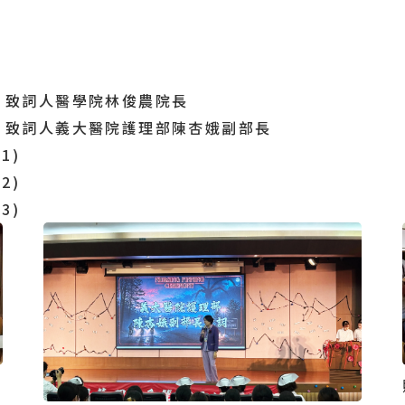
，致詞人醫學院林俊農院長
，致詞人義大醫院護理部陳杏娥副部長
1)
2)
3)