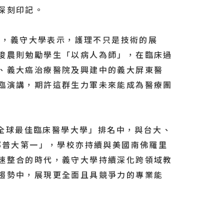
TOP
深刻印記。
，義守大學表示，護理不只是技術的展
俊農則勉勵學生「以病人為師」，在臨床過
、義大癌治療醫院及興建中的義大屏東醫
臨演講，期許這群生力軍未來能成為醫療團
025「全球最佳臨床醫學大學」排名中，與台大、
部普大第一」，學校亦持續與美國南佛羅里
速整合的時代，義守大學持續深化跨領域教
趨勢中，展現更全面且具競爭力的專業能