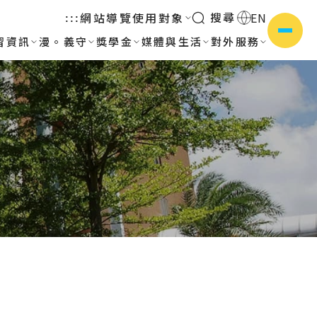
搜尋
網站導覽
使用對象
EN
:::
習資訊
漫。義守
獎學金
媒體與生活
對外服務
側選單