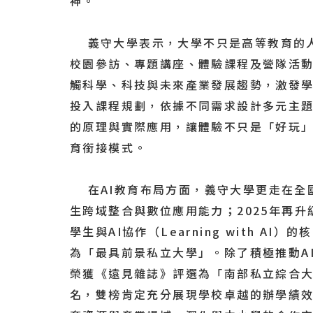
神。
義守大學表示，大學不只是高等教育的人
校園參訪、專題講座、體驗課程及營隊活
觸科學、科技與未來產業發展趨勢，激發
投入課程規劃，依據不同需求設計多元主
的原理與實際應用，讓體驗不只是「好玩
育銜接模式。
在AI教育布局方面，義守大學更走在全國高
生跨域整合與數位應用能力；2025年再升
學生與AI協作（Learning with 
為「最具前景私立大學」。除了積極推動A
榮獲《遠見雜誌》評選為「南部私立綜合大
名，雙榜肯定充分展現學校卓越的辦學績效