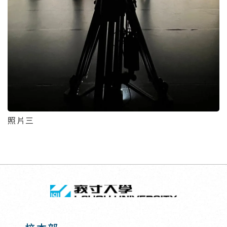
照片三
回頂端
義守大學 I-SH
:::