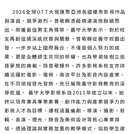
2026全球OTT大獎匯聚亞洲各國優秀影視作品
與演員，競爭激烈。曾敬驊憑藉精湛演技脫穎而
出，榮獲最佳男主角殊榮。義守大學表示，對於校
友再創佳績深感欣喜與驕傲。曾敬驊從義守校園出
發，一步步站上國際舞台，不僅是個人努力的成
果，更是全體師生共同的榮耀，也為學弟妹樹立追
逐夢想的典範。除曾敬驊外，許多影視系校友亦持
續活躍於電影、電視、串流平台及影音內容產業，
在不同領域發光發熱，充分展現義守影視教育的深
厚底蘊。 義守大學影視系自2011年成立以來，始
終以培育兼具專業素養、創作能力與產業競爭力的
影視人才為目標，課程涵蓋編劇、導演、攝影、剪
輯、表演、燈光、錄音及美術設計等核心專業領
域，透過理論與實務並重的教學模式，協助學生建