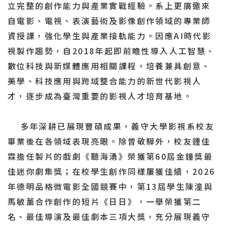
立完整的創作能力與產業實戰經驗。系上更廣邀來
自電影、電視、表演藝術及影像創作領域的專業師
資授課，強化學生與產業接軌能力。因應AI時代影
視製作趨勢，自2018年起即前瞻性導入人工智慧、
數位科技與新媒體應用相關課程，培養兼具創意、
美學、科技應用與跨域整合能力的新世代影視人
才，逐步成為臺灣重要的影視人才培育基地。
多年深耕已展現豐碩成果，義守大學影視系校友
畢業後在各領域表現亮眼。除曾敬驊外，校友鍾佳
霖擔任製片的戲劇《聽海湧》榮獲第60屆金鐘獎最
佳迷你劇集獎；在校學生創作同樣屢獲佳績，2026
年德明品格微電影全國競賽中，第13屆學生陳潼與
馬敏薰合作創作的短片《日日》，一舉榮獲第二
名、最佳導演及最佳劇本三項大獎，充分展現義守