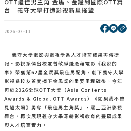
OTT最佳男主角 金馬、金鐘到國際OTT舞
台 義守大學打造影視新星搖籃
[另開新視窗
[另開
複
2026-07-11
義守大學電影與電視學系人才培育成果再傳捷
報。影視系傑出校友曾敬驊繼憑藉電影《我家的
事》榮獲第62屆金馬獎最佳男配角，創下義守大學
影視系校友首度摘下金馬獎的重要里程碑後，今年
再於2026全球OTT大獎（Asia Contents
Awards & Global OTT Awards）《如果我不曾
見過太陽》
勇奪「最佳男主角獎」，躍上亞洲影視
舞台，再次展現義守大學深耕影視教育的豐碩成果
與人才培育實力。