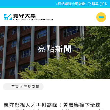
:::
網站導覽
使用對象
搜尋
EN
義守大學 I-SHOU UNIVERSITY
側選單
亮點新聞
首頁
亮點新聞
:::
義守影視人才再創高峰！曾敬驊摘下全球