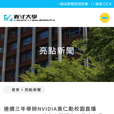
:::
網站導覽
使用對象
搜尋
EN
義守大學 I-SHOU UNIVERSITY
側選單
亮點新聞
首頁
亮點新聞
:::
連續三年舉辦NVIDIA黃仁勳校園直播