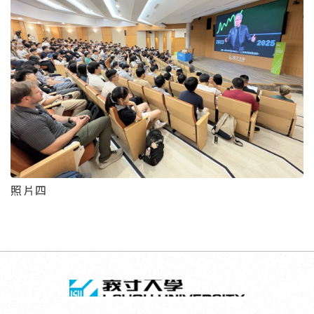
照片四
回頂端
義守大學 I-SH
:::