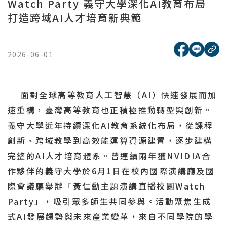
Watch Party 義守大學深化AI教育布局
打造跨域AI人才培育新典範
[另開新視窗
[另開
複
2026-06-01
面對全球高等教育人工智慧（AI）快速發展而加
速重構，臺灣高等教育也正積極推動轉型與創新。
義守大學近年持續深化AI教育系統化布局，從課程
創新、跨域教學到高效能運算資源建置，逐步建構
完整的AI人才培育體系。曾連續兩年獲NVIDIA合
作夥伴的義守大學於6月1日在校內國際演講廳及國
際會議廳舉辦「黃仁勳主題演講直播校園Watch
Party」，吸引眾多師生共同參與。活動聚焦生成
式AI發展趨勢與未來產業變革，來自不同學院的學