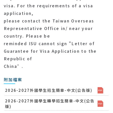
visa. For the requirements of a visa
application,
please contact the Taiwan Overseas
Representative Office in/ near your
country. Please be
reminded ISU cannot sign "Letter of
Guarantee for Visa Application to the
Republic of
China”.
附加檔案
2026-2027外國學生招生簡章-中文(公告版)
2026-2027外國學生轉學招生簡章-中文(公告
版)