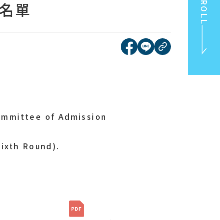
SCROLL
取名單
[另開新視窗]分享到face
[另開新視窗]分享到l
複製連結
TOP
ommittee of Admission
ixth
Round).