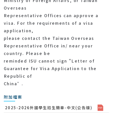
Ministry of Foreign Affairs, or Taiwan
Overseas
Representative Offices can approve a
visa. For the requirements of a visa
application,
please contact the Taiwan Overseas
Representative Office in/ near your
country. Please be
reminded ISU cannot sign "Letter of
Guarantee for Visa Application to the
Republic of
China”.
附加檔案
2025-2026外國學生招生簡章-中文(公告版)