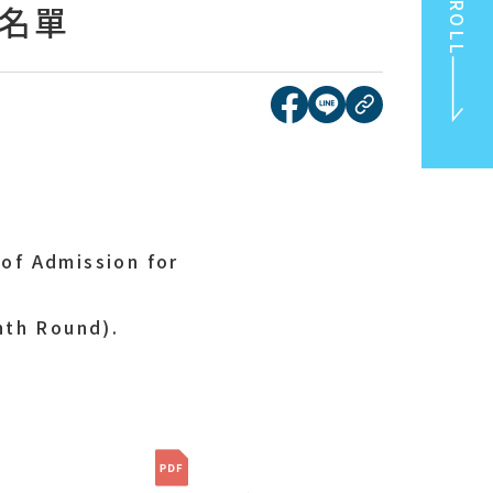
SCROLL
取名單
[另開新視窗]分享到face
[另開新視窗]分享到l
複製連結
TOP
of Admission for
hth Round).