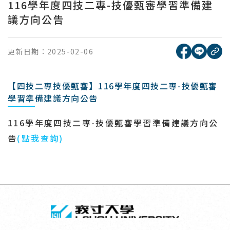
116學年度四技二專-技優甄審學習準備建
議方向公告
[另開新視窗
[另開
更新日期：
2025-02-06
複
【四技二專技優甄審】116學年度四技二專-技優甄審
學習準備建議方向公告
116
學年度四技二專
-
技優甄審學習準備建議方向公
告
(
點我查詢
)
回頂端
義守大學 I-SH
:::