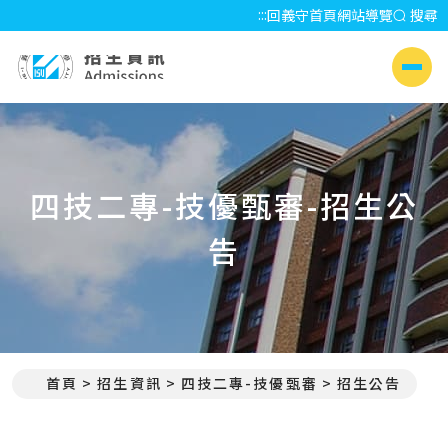
:::
回義守首頁
網站導覽
搜尋
招生資訊 Admissions
側選單
四技二專-技優甄審-招生公
告
首頁
招生資訊
四技二專-技優甄審
招生公告
:::