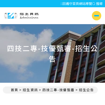
:::
回義守首頁
網站導覽
搜尋
招生資訊 Admissions
側選單
四技二專-技優甄審-招生公
告
首頁
招生資訊
四技二專-技優甄審
招生公告
:::