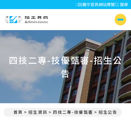
:::
回義守首頁
網站導覽
搜尋
招生資訊 Admissions
側選單
四技二專-技優甄審-招生公
告
首頁
招生資訊
四技二專-技優甄審
招生公告
:::