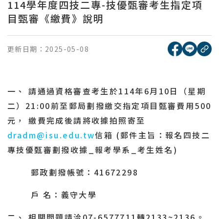
114學年度四技二專-技優甄審考生指定項
目甄審《繳費》說明
[另開新視窗
[另開
更新日期：
2025-05-08
複
一、
請通過資格審查考生於
114
年
6
月
10
日（星期
二）
21:00
前至郵局劃撥繳交指定項目甄審費用
500
元，
繳費完成後請將收據拍照寄至
dradm@isu.edu.tw
信箱
(
郵件主旨：報名四技二
專技優甄審劃撥收據
_
報考學系
_
考生姓名
)
郵政劃撥帳號：
41672298
戶
名：義守大學
二、
相關問題請洽
07-6577711
轉
2133~2136
。