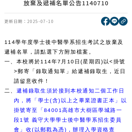
放棄及遞補名單公告1140710
[另開新視窗
[另開
更新日期：
2025-07-10
複
114
學年度學士後中醫學系招生考試之放棄及
遞補名單，請點選下方附加檔案。
一、本校將於
114
年7月10日
(
星期四
)
以
<
掛號
>
郵寄「錄取通知單」給遞補錄取生，近日
請留意收件！
二、
遞補錄取生須於接到本校通知二個工作日
內，將「學士
(
含
)
以上之畢業證書正本」以
掛號寄至「
84001
高雄市大樹區學城路一
段
1
號
義守大學學士後中醫學系招生委員
會」收
(
以郵戳為憑
)
，辦理入學資格查