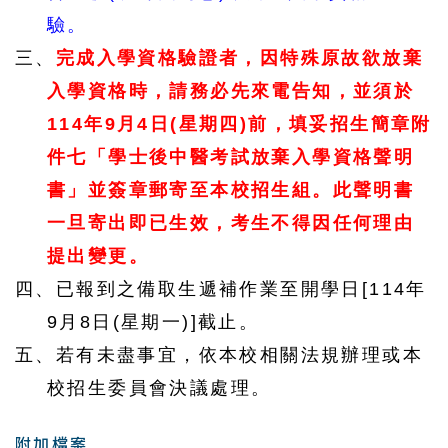
驗。
三、
完成入學資格驗證者，因特殊原故欲放棄
入學資格時，請務必先來電告知，並須於
114
年
9
月
4
日
(
星期四
)
前，填妥招生簡章附
件七「學士後中醫考試放棄入學資格聲明
書」並簽章郵寄至本校招生組。此聲明書
一旦寄出即已生效，考生不得因任何理由
提出變更。
四、已報到之備取生遞補作業至開學日
[114
年
9
月
8
日
(
星期一
)]
截止。
五、若有未盡事宜，依本校相關法規辦理或本
校招生委員會決議處理。
附加檔案