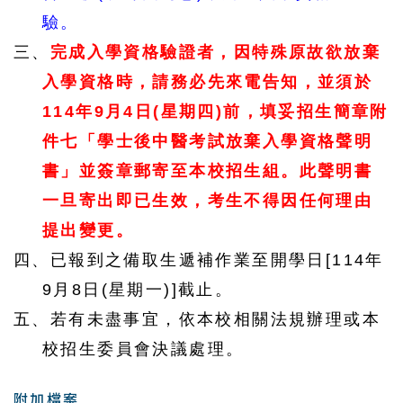
驗。
三、
完成入學資格驗證者，因特殊原故欲放棄
入學資格時，請務必先來電告知，並須於
114
年
9
月
4
日
(
星期四
)
前，填妥招生簡章附
件七「學士後中醫考試放棄入學資格聲明
書」並簽章郵寄至本校招生組。此聲明書
一旦寄出即已生效，考生不得因任何理由
提出變更。
四、已報到之備取生遞補作業至開學日
[114
年
9
月
8
日
(
星期一
)]
截止。
五、若有未盡事宜，依本校相關法規辦理或本
校招生委員會決議處理。
附加檔案