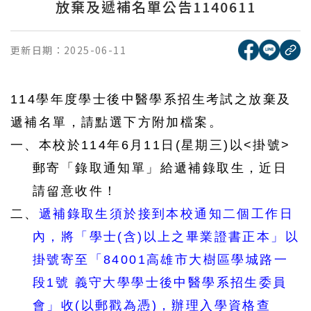
放棄及遞補名單公告1140611
[另開新視窗
[另開
更新日期：
2025-06-11
複
114
學年度學士後中醫學系招生考試之放棄及
遞補名單，請點選下方附加檔案。
一、本校於
114
年
6
月11日
(
星期三
)
以
<
掛號
>
郵寄「錄取通知單」給遞補錄取生，近日
請留意收件！
二、
遞補錄取生須於接到本校通知二個工作日
內，將「學士
(
含
)
以上之畢業證書正本」以
掛號寄至「
84001
高雄市大樹區學城路一
段
1
號
義守大學學士後中醫學系招生委員
會」收
(
以郵戳為憑
)
，辦理入學資格查