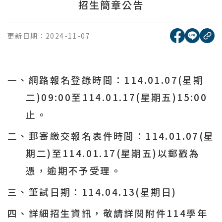
招生簡章公告
[另開新視窗
[另開
更新日期：
2024-11-07
複
一、網路報名登錄時間：
114.01.07(
星期
二
)09:00
至
114.01.17(
星期五
)15:00
止。
二、郵寄繳交報名表件時間：
114.01.07(
星
期二
)
至
114.01.17(
星期五
)
以郵戳為
憑，逾期不予受理。
三、筆試日期：
114.04.13(
星期日
)
四、詳細招生資訊，敬請詳閱附件
114
學年