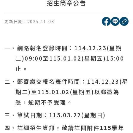
招生簡章公告
[另開新視窗
[另開
更新日期：
2025-11-03
複
一、網路報名登錄時間：
114.12.23(
星期
二
)09:00
至
115.01.02(
星期五
)15:00
止。
二、郵寄繳交報名表件時間：
114.12.23(
星
期二
)
至
115.01.02(
星期五
)
以郵戳為
憑，逾期不予受理。
三、筆試日期：
115.03.22(
星期日
)
四、詳細招生資訊，敬請詳閱附件
115
學年