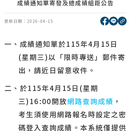
成績通知單寄發及總成績組距公告
[另開新視窗
[另開
更新日期：
2026-04-15
複
一、成績通知單於
115
年
4
月1
5
日
(
星期三
)
以「限時專送」郵件寄
出，請近日留意收件。
二、於
115
年
4
月1
5
日
(
星期
三
)16:00
開放
網路查詢成績
，
考生須使用網路報名時設定之密
碼登入查詢成績。本系統僅提供