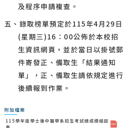
及程序申請複查。
五、錄取榜單預定於
115
年
4
月
29
日
(
星期三
)16
：
00
公佈於本校招
生資訊網頁
，並於當日以掛號郵
件寄發正、備取生「結果通知
單」，正、備取生請依規定進行
後續報到作業。
附加檔案
115學年度學士後中醫學系招生考試總成績組距
表