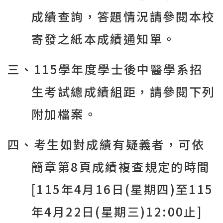
成績查詢，答題情況請參閱本校
寄發之紙本成績通知單。
三、
115
學年度學士後中醫學系招
生考試總成績組距，請參閱下列
附加檔案。
四、考生如對成績有疑義者，可依
簡章第
8
頁成績複查規定的時間
[115
年
4
月1
6
日
(
星期四
)
至
115
年
4
月2
2
日
(
星期三
)12:00
止
]