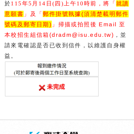
於
115
年
5
月
14
日
(
四
)
上午
10
時前
，將「
就讀
意願書
」及「
郵件掛號執據
(
須清楚載明郵件
號碼及郵寄日期
)
」掃描或拍照後
Email
至
本校招生組信箱
(dradm@isu.edu.tw)
，並
請來電確認是否已收到信件，以維護自身權
益。
回頂端