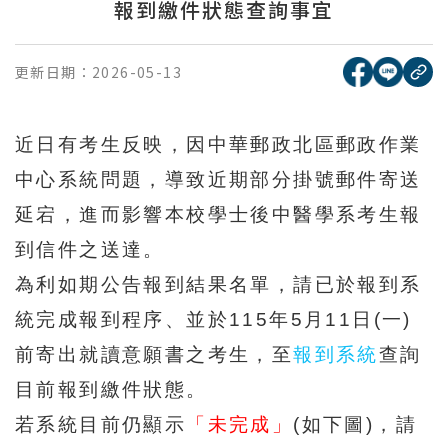
報到繳件狀態查詢事宜
[另開新視窗
[另開
更新日期：
2026-05-13
複
近日有考生反映，因中華郵政北區郵政作業
中心系統問題，導致近期部分掛號郵件寄送
延宕，進而影響本校學士後中醫學系考生報
到信件之送達。
為利如期公告報到結果名單，請已於報到系
統完成報到程序、並於
115
年
5
月
11
日
(
一
)
前寄出就讀意願書之考生，至
報到系統
查詢
目前報到繳件狀態。
若系統目前仍顯示
「未完成」
(
如下圖
)
，請