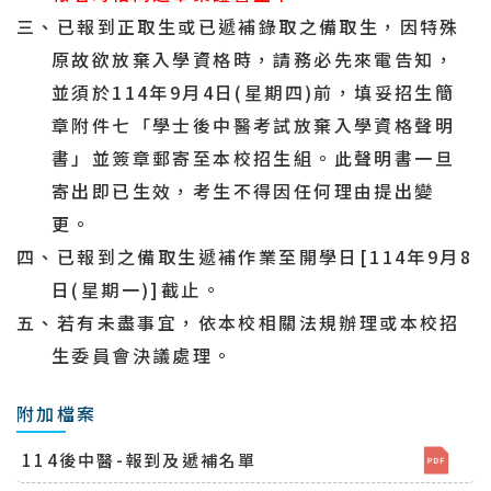
三、
已報到正取生或已遞補錄取之備取生，因特殊
原故欲放棄入學資格時，請務必先來電告知，
並須於
114
年
9
月4
日
(
星期四
)
前，填妥招生簡
章附件七「學士後中醫考試放棄入學資格聲明
書」並簽章郵寄至本校招生組。此聲明書一旦
寄出即已生效，考生不得因任何理由提出變
更。
四、已報到之備取生遞補作業至開學日
[114
年
9
月8
日
(
星期一
)]
截止。
五、若有未盡事宜，依本校相關法規辦理或本校招
生委員會決議處理。
附加檔案
114後中醫-報到及遞補名單