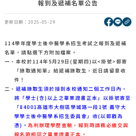
報到及遞補名單公告
[另開新視窗
[另開
更新日期：
2025-05-29
複
114
學年度學士後中醫學系招生考試之報到及遞補
名單，請點選下方附加檔案。
一、本校於
114
年
5
月29日
(
星期四
)
以
<
掛號
>
郵寄
「錄取通知單」給遞補錄取生，近日請留意收
件！
二、
遞補錄取生須於接到本校通知二個工作日內，
將「
學士
(
含
)
以上之畢業證書正本
」以
掛號
寄至
「
84001
高雄市大樹區學城路一段
1
號
義守大
學學士後中醫學系招生委員會」收
(
以郵戳為
憑
)
。
為利辦理學歷查驗，報到時請務必繳交與
報名時相同之畢業證書正本。