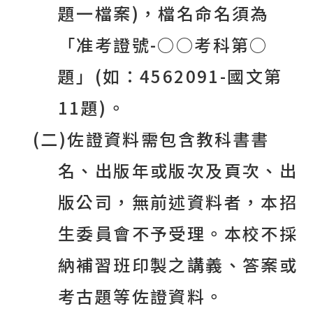
題一檔案
)
，檔名命名須為
「准考證號
-○○
考科第
○
題」
(
如：
4562091-
國文第
11
題
)
。
(
二
)
佐證資料需包含教科書書
名、出版年或版次及頁次、出
版公司，無前述資料者，本招
生委員會不予受理。本校不採
納補習班印製之講義、答案或
考古題等佐證資料。