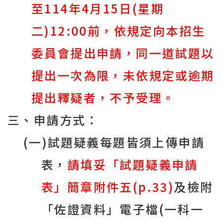
至
114
年
4
月
15
日
(
星期
二
)12:00
前，依規定向本招生
委員會提出申請，同一道試題以
提出一次為限，未依規定或逾期
提出釋疑者，不予受理。
三、申請方式：
(
一
)
試題疑義每題皆須上傳申請
表，
請填妥「試題疑義申請
表」簡章附件五
(p.33)
及檢附
「佐證資料」電子檔
(
一科一