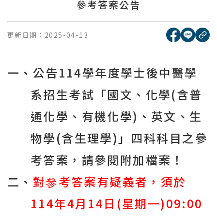
參考答案公告
[另開新視窗
[另開
更新日期：
2025-04-13
複
一、公告
114
學年度學士後中醫學
系招生考試「國文、化學
(
含普
通化學、有機化學
)
、英文、生
物學
(
含生理學
)
」四科科目之參
考答案，請參閱附加檔案！
二、
對參考答案有疑義者，須於
114
年
4
月
14
日
(
星期一
)09:00