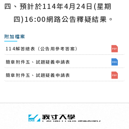
四、預計於
114
年
4
月
24
日
(
星期
四
)16:00
網路公告釋疑結果。
附加檔案
114解答總表（公告用參考答案）
簡章附件五、試題疑義申請表
簡章附件五、試題疑義申請表
回頂端
義守大學 I-SH
:::