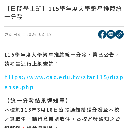
【日間學士班】115學年度大學繁星推薦統
一分發
[另開新視窗
[另開
更新日期：
2026-03-18
複
115
學年度大學繁星推薦統一分發，業已公告，
請考生逕行上網查詢：
https://www.cac.edu.tw/star115/disp
ense.php
【統一分發結果通知單】
本校於
115
年
3
月
18
日寄發通知給獲分發至本校
之錄取生，請留意
掛號
收件。
本校寄發通知之資
料範例
，
請參閱附件。