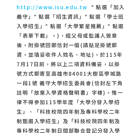
http://www.isu.edu.tw
點選「加入
"
義守」
點選「招生資訊」
點選「學士班
"
"
入學招生」
點選「大學繁星推薦」
點選
"
"
「表單下載」。
)
，經父母或監護人簽章
後，附掛號回郵信封一個
(
請貼足掛號郵
資，並填妥收件人姓名、地址
)
，於
115
年
7
月
17
日前，將以上二項資料備妥，以掛
號方式郵寄至高雄市
84001
大樹區學城路
一段
1
號
義守大學招生委員會
(
信封左下角
註明「放棄入學資格聲明書」字樣
)
。
惟一
律不得參加
115
學年度「大學分發入學招
生」、「科技校院四年制及專科學校二年
制甄選入學招生」及「科技校院四年制及
專科學校二年制日間部聯合登記分發入學