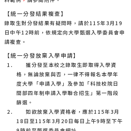
【統一分發結果複查】
錄取生對分發結果有疑問時，請於
115
年
3
月
19
日中午
12
時前，依規定向大學甄選入學委員會申
請複查。
【統一分發放棄入學申請】
1.
獲分發至本校之錄取生即取得入學資
格，
無論放棄與否，一律不得報名本學年
度大學「申請入學」及參加「科技校院日
間部四年制申請入學聯合招生」第一階段
篩選。
2.
如欲
放棄入學資格
者，
應於
115
年
3
月
18
日至
115
年
3
月
20
日每日上午
9
時至下午
9
時前至甄選委員會網址