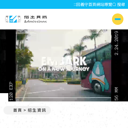
:::
回義守首頁
網站導覽
搜尋
招生資訊 Admissions
側選單
暫停
首頁
招生資訊
:::