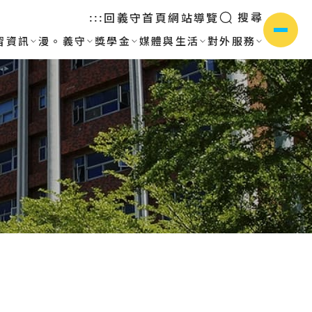
搜尋
回義守首頁
網站導覽
:::
習資訊
漫。義守
獎學金
媒體與生活
對外服務
側選單