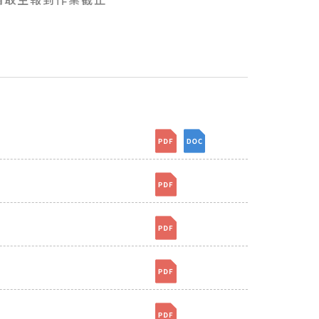
[檔案下載]附件一~三、報名表單
[檔案下載]附件一~三、報
[檔案下載]附件四、國外學歷證
[檔案下載]附件五、香港或澳門
[檔案下載]附件六、大陸地區學