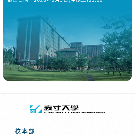
回頂端
義守大學 I-SH
:::
校本部